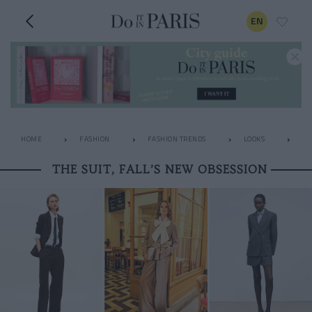
EN
HOME
FASHION
FASHION TRENDS
LOOKS
TH
THE SUIT, FALL’S NEW OBSESSION