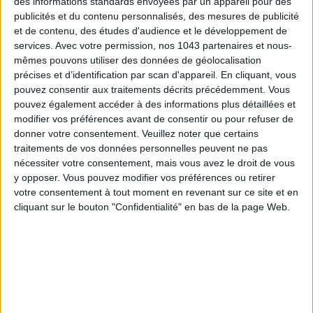
des informations standards envoyées par un appareil pour des
publicités et du contenu personnalisés, des mesures de publicité
et de contenu, des études d'audience et le développement de
services.
Avec votre permission, nos 1043 partenaires et nous-
mêmes pouvons utiliser des données de géolocalisation
précises et d’identification par scan d'appareil. En cliquant, vous
pouvez consentir aux traitements décrits précédemment. Vous
A solid brown suit is an absolute must-have. The one we
pouvez également accéder à des informations plus détaillées et
found at The Kooples is a stunner a subtle nod to Saint
modifier vos préférences avant de consentir ou pour refuser de
Laurent’s first women’s suits. The fitted blazer enhances the
donner votre consentement.
Veuillez noter que certains
silhouette while the wider pants balance the look perfectly.
traitements de vos données personnelles peuvent ne pas
Pair it with a white shirt during the day, then switch to
nécessiter votre consentement, mais vous avez le droit de vous
sparkly earrings for dinner without even changing.
y opposer. Vous pouvez modifier vos préférences ou retirer
votre consentement à tout moment en revenant sur ce site et en
cliquant sur le bouton "Confidentialité" en bas de la page Web.
425 € - Blazer