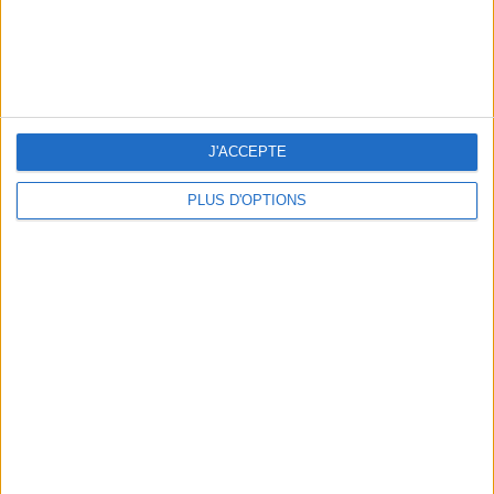
195 € - Pants
THE MOST AUTUMNAL
J'ACCEPTE
PLUS D'OPTIONS