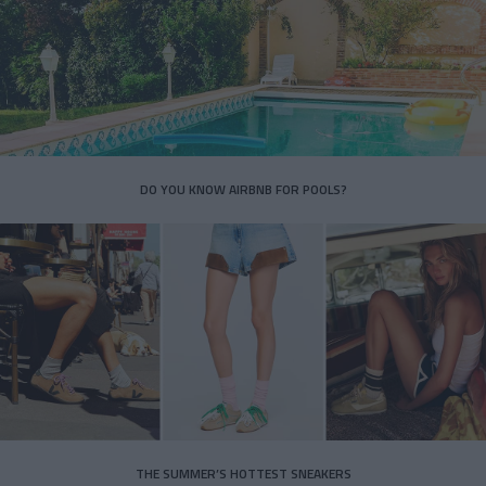
DO YOU KNOW AIRBNB FOR POOLS?
THE SUMMER’S HOTTEST SNEAKERS