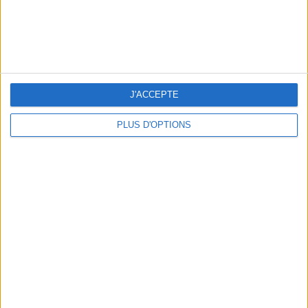
THE BEST COLD DRINKS TO GRAB IN PARIS
J'ACCEPTE
PLUS D'OPTIONS
THE PRETTIEST OUTDOOR POOLS IN PARIS