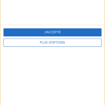
J'ACCEPTE
UN MUSÉE + UN RESTO : LE COMBO GAGNANT
PLUS D'OPTIONS
LES MEILLEURES BOISSONS FRAÎCHES DE PARIS