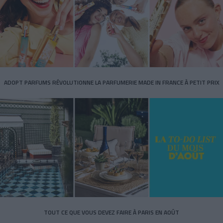
ADOPT PARFUMS RÉVOLUTIONNE LA PARFUMERIE MADE IN FRANCE À PETIT PRIX
TOUT CE QUE VOUS DEVEZ FAIRE À PARIS EN AOÛT