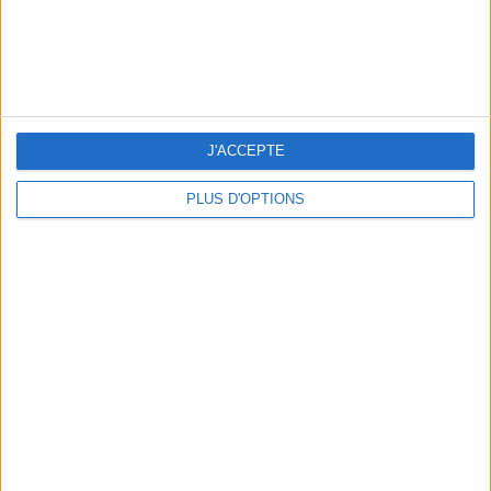
J'ACCEPTE
PLUS D'OPTIONS
OUR FAVORITE SPOTS FOR A GETAWAY TO DEAUVILLE-TROUVILLE