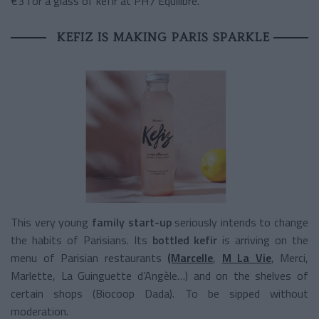
€3 for a glass of kefir at PH7 Equilibre.
KEFIZ IS MAKING PARIS SPARKLE
This very young
family start-up
seriously intends to change
the habits of Parisians. Its
bottled kefir
is arriving on the
menu of Parisian restaurants
(Marcelle
,
M La Vie
, Merci,
Marlette, La Guinguette d’Angèle…) and on the shelves of
certain shops (Biocoop Dada). To be sipped without
moderation.