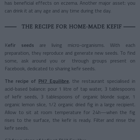
has beneficial effects on eczema. Another major asset: you
can drink it at any age and any time during the day.
THE RECIPE FOR HOME-MADE KEFIF
K
efir seeds
are living micro-organisms. With each
preparation, they reproduce and generate new seeds. To find
some, ask around you or through groups present on
Facebook, dedicated to sharing kefir seeds.
The recipe of
PH7 Equilibre
, the restaurant specialised in
acid-based balance: pour
1 litre of tap water, 3 tablespoons
of kefir seeds, 3 tablespoons of organic blonde sugar, 1
organic lemon slice, 1/2 organic dried fig in a large recipient.
Allow to sit at room temperature for 24h
—when the fig
rises to the surface, the kefir is ready. Filter and rinse the
kefir seeds.