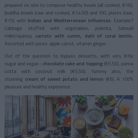
prepared on site to compose healthy bowls (all cooked, €16),
buddha bowls (raw and cooked, €14.50) and XXL plates (raw,
€15) with
Indian and Mediterranean influences
. Example?
Cabbage stuffed with vegetables, polenta,
taboulé
millet/quinoa,
carrots with cumin, dahl of coral lentils.
Assorted with juices: apple carrot, vitamin ginger.
Out of the question to bypass desserts, with very little
sugar and vegan :
chocolate cake and topping
(€5.50), panna
cotta with coconut milk (€5.50). Yummy also, the
stunning
cream of sweet potato and lemon
(€6). A 100%
pleasure and healthy experience.