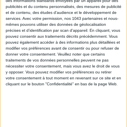
des informations standards envoyées par un appareil pour des
ADOPT PARFUMS IS REVOLUTIONIZING AFFORDABLE MADE-IN-FRANCE
publicités et du contenu personnalisés, des mesures de publicité
FRAGRANCES
et de contenu, des études d'audience et le développement de
services.
Avec votre permission, nos 1043 partenaires et nous-
mêmes pouvons utiliser des données de géolocalisation
précises et d’identification par scan d'appareil. En cliquant, vous
pouvez consentir aux traitements décrits précédemment. Vous
pouvez également accéder à des informations plus détaillées et
modifier vos préférences avant de consentir ou pour refuser de
donner votre consentement.
Veuillez noter que certains
traitements de vos données personnelles peuvent ne pas
nécessiter votre consentement, mais vous avez le droit de vous
y opposer. Vous pouvez modifier vos préférences ou retirer
votre consentement à tout moment en revenant sur ce site et en
15 IDEAS FOR ENJOYING AUGUST IN PARIS
cliquant sur le bouton "Confidentialité" en bas de la page Web.