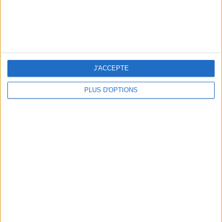
J'ACCEPTE
THE BEST SOUTHERN RESTAURANTS IN PARIS
PLUS D'OPTIONS
5 SPA GETAWAYS LESS THAN 2 HOURS FROM PARIS