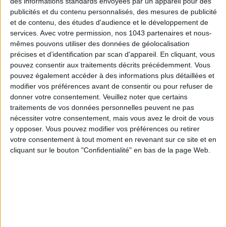
des informations standards envoyées par un appareil pour des
publicités et du contenu personnalisés, des mesures de publicité
Subscribe for our newsletter
et de contenu, des études d'audience et le développement de
services.
Avec votre permission, nos 1043 partenaires et nous-
mêmes pouvons utiliser des données de géolocalisation
SUBSCRIBE
précises et d’identification par scan d'appareil. En cliquant, vous
pouvez consentir aux traitements décrits précédemment. Vous
pouvez également accéder à des informations plus détaillées et
modifier vos préférences avant de consentir ou pour refuser de
donner votre consentement.
Veuillez noter que certains
traitements de vos données personnelles peuvent ne pas
nécessiter votre consentement, mais vous avez le droit de vous
y opposer. Vous pouvez modifier vos préférences ou retirer
votre consentement à tout moment en revenant sur ce site et en
cliquant sur le bouton "Confidentialité" en bas de la page Web.
ADOPT PARFUMS IS REVOLUTIONIZING AFFORDABLE MADE-IN-FRANCE
FRAGRANCES