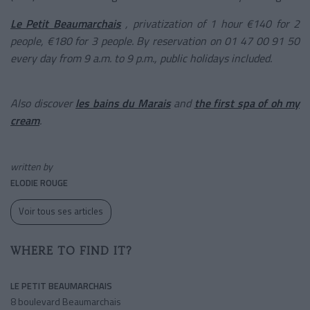
Le Petit Beaumarchais
,
privatization of 1 hour €140 for 2
people, €180 for 3 people. By reservation on 01 47 00 91 50
every day from 9 a.m. to 9 p.m., public holidays included.
Also discover
les bains du Marais
and
the first spa of oh my
cream
.
written by
ELODIE ROUGE
Voir tous ses articles
WHERE TO FIND IT?
LE PETIT BEAUMARCHAIS
8 boulevard Beaumarchais