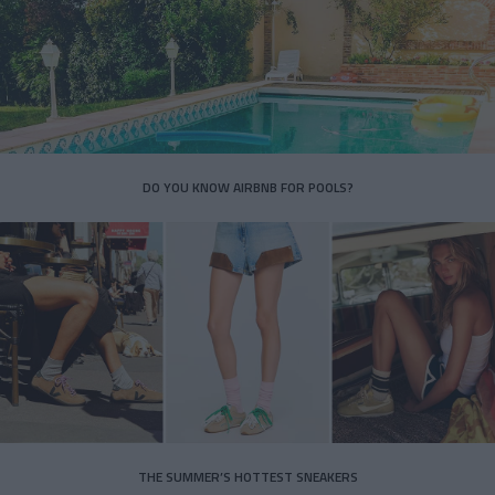
DO YOU KNOW AIRBNB FOR POOLS?
THE SUMMER’S HOTTEST SNEAKERS