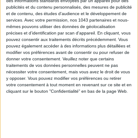
des informations standards envoyées par un appareil pour des
publicités et du contenu personnalisés, des mesures de publicité
ÉLYSÉE - ÉTOILE: CHIC ADDRESSES TO REMEMBER
et de contenu, des études d'audience et le développement de
services.
Avec votre permission, nos 1043 partenaires et nous-
mêmes pouvons utiliser des données de géolocalisation
précises et d’identification par scan d'appareil. En cliquant, vous
pouvez consentir aux traitements décrits précédemment. Vous
pouvez également accéder à des informations plus détaillées et
modifier vos préférences avant de consentir ou pour refuser de
donner votre consentement.
Veuillez noter que certains
traitements de vos données personnelles peuvent ne pas
nécessiter votre consentement, mais vous avez le droit de vous
y opposer. Vous pouvez modifier vos préférences ou retirer
votre consentement à tout moment en revenant sur ce site et en
cliquant sur le bouton "Confidentialité" en bas de la page Web.
SUMMER JEWELRY THAT CAPTURES THE SEASON