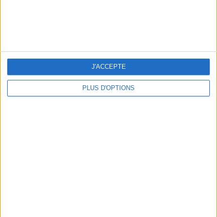
THE BEST COLD DRINKS TO GRAB IN PARIS
J'ACCEPTE
PLUS D'OPTIONS
THE PRETTIEST OUTDOOR POOLS IN PARIS