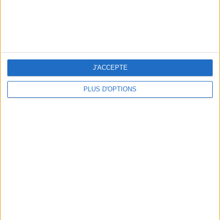
OUR FAVORITE SPOTS FOR A GETAWAY TO DEAUVILLE-TROUVILLE
J'ACCEPTE
PLUS D'OPTIONS
THE HOTTEST NEW STREET FOOD SPOTS IN PARIS