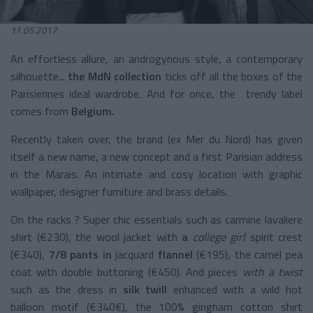
11.05.2017
An effortless allure, an androgynous style, a contemporary
silhouette...
the MdN
collection
ticks off all the boxes of the
Parisiennes ideal wardrobe. And for once, the trendy label
comes from
Belgium.
Recently taken over, the brand (ex Mer du Nord) has given
itself a new name, a new concept and a first Parisian address
in the Marais. An intimate and cosy location with graphic
wallpaper, designer furniture and brass details.
On the racks ? Super chic essentials such as carmine lavaliere
shirt (€230), the wool jacket with
a
college girl
spirit crest
(€340),
7/8 pants in
jacquard
flannel
(€195), the camel pea
coat with double buttoning (€450). And pieces
with a twist
such as the dress in
silk
twill
enhanced with a wild hot
balloon motif (€340€), the 100% gingham cotton shirt