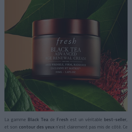
La gamme
Black Tea
de
Fresh
est un véritable
best-seller
,
et son
contour des yeux
n’est clairement pas mis de côté. Ce