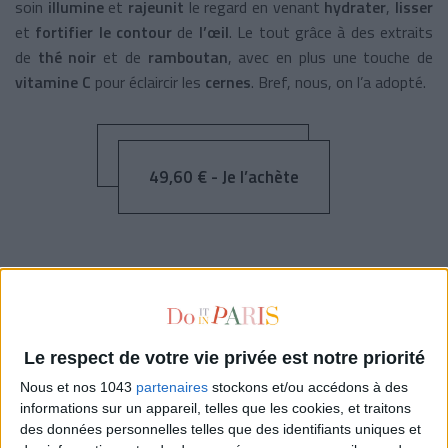
soin
illumine
et
rajeunit
le regard en venant
hydrater
,
lisser
et
fortifier le contour
de
l’œil
. Le tout grâce à des extraits
de
thé noir
et de
ramboutan
, avec en plus une touche de
vitamine C
pour éclaircir les
cernes
. Bref, nous, on l’a adopté.
49,60 € - Je l’achète
L’ANTI JET-LAG
Le respect de votre vie privée est notre priorité
Nous et nos 1043
partenaires
stockons et/ou accédons à des
informations sur un appareil, telles que les cookies, et traitons
des données personnelles telles que des identifiants uniques et