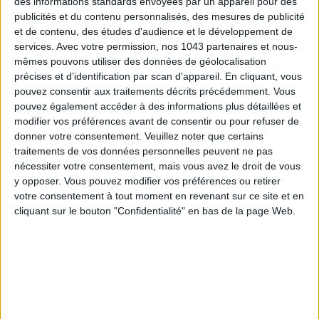
des informations standards envoyées par un appareil pour des
publicités et du contenu personnalisés, des mesures de publicité
et de contenu, des études d'audience et le développement de
services.
Avec votre permission, nos 1043 partenaires et nous-
mêmes pouvons utiliser des données de géolocalisation
précises et d’identification par scan d'appareil. En cliquant, vous
pouvez consentir aux traitements décrits précédemment. Vous
pouvez également accéder à des informations plus détaillées et
modifier vos préférences avant de consentir ou pour refuser de
donner votre consentement.
Veuillez noter que certains
traitements de vos données personnelles peuvent ne pas
nécessiter votre consentement, mais vous avez le droit de vous
y opposer. Vous pouvez modifier vos préférences ou retirer
votre consentement à tout moment en revenant sur ce site et en
cliquant sur le bouton "Confidentialité" en bas de la page Web.
Summer Fridays
, c’est la marque que vous voyez partout sur
votre feed en ce moment… et pour cause. Venue tout droit de
Californie
, son
sérum
de nuit est un soin
nourrissant
pensé
pour les peaux en
manque de repos
: une formule à base de
glycérine
, l’un des ingrédients stars pour
une peau ultra-