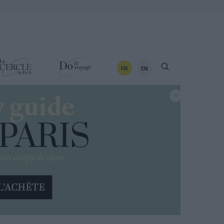
FR
EN