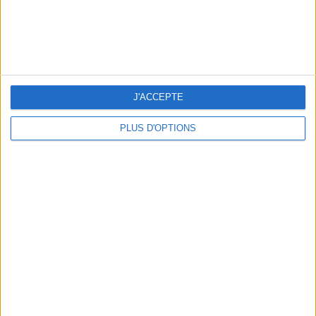
THE HOTTEST NEW STREET FOOD SPOTS IN PARIS
J'ACCEPTE
PLUS D'OPTIONS
BEACHWEAR ESSENTIALS FOR THE ULTIMATE SUMMER WARDROBE