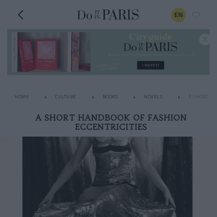
EN
HOME
CULTURE
BOOKS
NOVELS
A SHORT HA
A SHORT HANDBOOK OF FASHION
ECCENTRICITIES