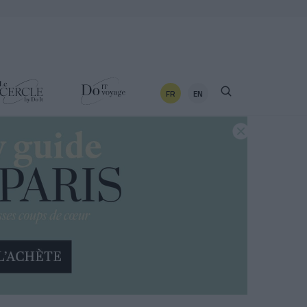
FR
EN