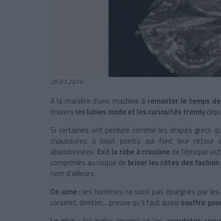
29.01.2014
A la manière d’une machine à
remonter le temps d
travers
les lubies mode et les curiosités trendy
depui
Si certaines ont perduré comme les drapés grecs qu
chaussures à bout pointu qui font leur retour 
abandonnées.
Exit la robe à crinoline
de l’époque vict
comprimés au risque de
briser les côtes des fashion
nom d’ailleurs.
On aime :
les hommes ne sont pas épargnés par les d
corselet, dentier… preuve qu’il faut aussi
souffrir pou
Le plus :
les belles images et les
anecdotes crous