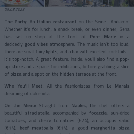
03.08.2023
The Party
: An
Italian restaurant
on the Seine... Andiamo!
Whether it's for lunch, a snack break, or even
dinner
, Sena
has set up shop at the foot of
Pont Marie
in a
decidedly
good vibes
atmosphere. The music isn't too loud,
there are small fairy lights, and a bar with excellent cocktails -
it's top-notch. A great feature: inside, you'll also find a
pop-
up store
and a space for exhibitions, before grabbing a slice
of
pizza
and a spot on the
hidden terrace
at the front.
Who You'll Meet:
All the fashionistas from Le
Marais
dreaming of dolce vita.
On the Menu:
Straight from
Naples
, the chef offers a
beautiful
straciatella
accompanied by
focaccia
, sun-dried
tomatoes, and cherry tomatoes (€24), an octopus salad
(€14),
beef meatballs
(€14), a good
margherita pizza