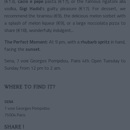
(€13),
cacio e pepe
pasta (€17), or the famous rigatoni alla
vodka,
Gigi Hadid
's guilty pleasure (€17). For dessert, we
recommend the tiramisu (€9), the delicious melon sorbet with
a splash of melon liqueur (€9), or a large nocciolata pizza to
share (€18), wonderfully indulgent...
The Perfect Moment
: At 9 pm, with a
rhubarb spritz
in hand,
facing the
sunset
.
Sena, 7 voie Georges Pompidou, Paris 4th. Open Tuesday to
Sunday from 12 pm to 2 am.
WHERE TO FIND IT?
SENA
7 voie Georges Pompidou
75004 Paris
SHARE !