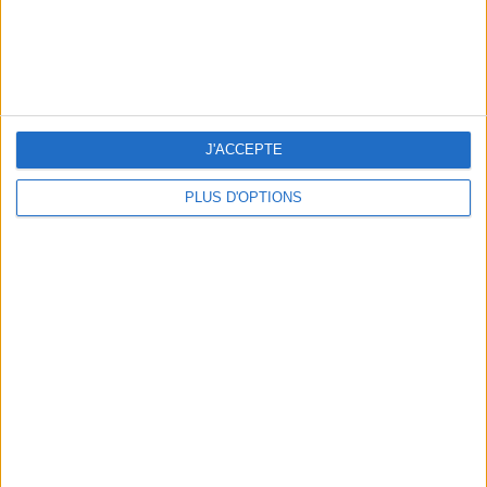
J'ACCEPTE
PLUS D'OPTIONS
BEACHWEAR ESSENTIALS FOR THE ULTIMATE SUMMER WARDROBE