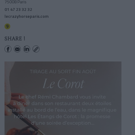
75008 Paris
01 47 23 32 32
lecrazyhorseparis.com
Alma-marceau
SHARE !