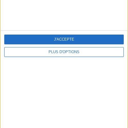
THE HOTTEST NEW STREET FOOD SPOTS IN PARIS
J'ACCEPTE
PLUS D'OPTIONS
BEACHWEAR ESSENTIALS FOR THE ULTIMATE SUMMER WARDROBE