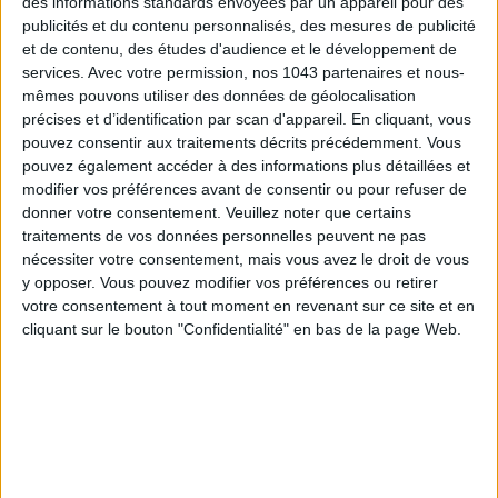
des informations standards envoyées par un appareil pour des
publicités et du contenu personnalisés, des mesures de publicité
et de contenu, des études d'audience et le développement de
SPF 50 SUNSCREENS YOU'LL ACTUALLY WANT TO SLATHER ON
services.
Avec votre permission, nos 1043 partenaires et nous-
mêmes pouvons utiliser des données de géolocalisation
précises et d’identification par scan d'appareil. En cliquant, vous
pouvez consentir aux traitements décrits précédemment. Vous
pouvez également accéder à des informations plus détaillées et
modifier vos préférences avant de consentir ou pour refuser de
donner votre consentement.
Veuillez noter que certains
traitements de vos données personnelles peuvent ne pas
nécessiter votre consentement, mais vous avez le droit de vous
y opposer. Vous pouvez modifier vos préférences ou retirer
votre consentement à tout moment en revenant sur ce site et en
cliquant sur le bouton "Confidentialité" en bas de la page Web.
THE BEST HOTELS FOR A SPA AND GASTRONOMY WEEKEND