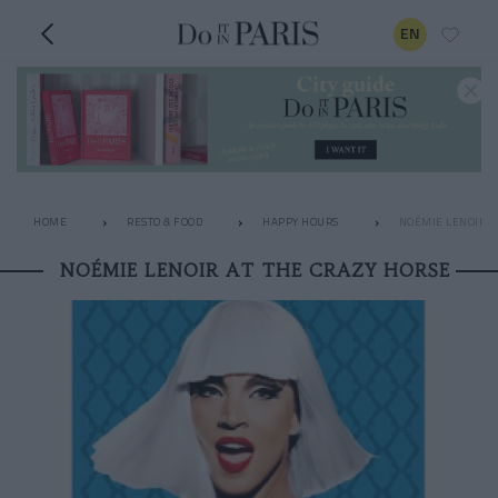
EN
HOME
RESTO & FOOD
HAPPY HOURS
NOÉMIE LENOIR A
NOÉMIE LENOIR AT THE CRAZY HORSE