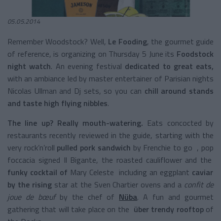
05.05.2014
Remember Woodstock? Well,
Le Fooding
, the gourmet guide
of reference, is organizing on Thursday 5 June its
Foodstock
night watch
. An evening festival
dedicated to great eats,
with an ambiance led by master entertainer of Parisian nights
Nicolas Ullman and Dj sets, so you can
chill around stands
and taste high flying nibbles
.
The line up? Really mouth-watering.
Eats concocted by
restaurants recently reviewed in the guide, starting with the
very rock’n’roll
pulled pork sandwich
by Frenchie to go , pop
foccacia signed Il Bigante, the roasted cauliflower and the
funky cocktail of
Mary Celeste including an eggplant
caviar
by the rising
star at the Sven Chartier ovens and a
confit de
joue de bœuf
by the chef of
Nüba
. A fun and gourmet
gathering that will take place on the
über trendy rooftop
of