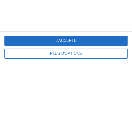
J'ACCEPTE
BEACHWEAR ESSENTIALS FOR THE ULTIMATE SUMMER WARDROBE
PLUS D'OPTIONS
A MUSEUM + A RESTAURANT: THE WINNING COMBO