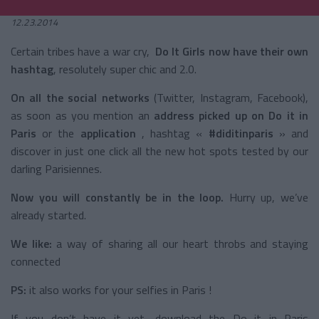
12.23.2014
Certain tribes have a war cry,
Do It Girls now have their own
hashtag
, resolutely super chic and 2.0.
On all the social networks
(Twitter, Instagram, Facebook),
as soon as you mention an
address picked up on Do it in
Paris
or the
application
, hashtag «
#diditinparis
» and
discover in just one click all the new hot spots tested by our
darling Parisiennes.
Now you will constantly be in the loop.
Hurry up, we’ve
already started.
We like:
a way of sharing all our heart throbs and staying
connected
PS:
it also works for your selfies in Paris !
If you don’t have it yet, download the Do it in Paris