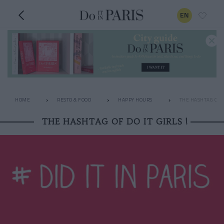
EN
HOME
RESTO & FOOD
HAPPY HOURS
THE HASHTAG OF DO
THE HASHTAG OF DO IT GIRLS !