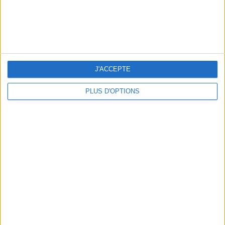
J'ACCEPTE
PLUS D'OPTIONS
A MUSEUM + A RESTAURANT: THE WINNING COMBO