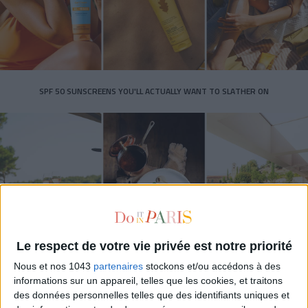
SPF 50 SUNSCREENS YOU'LL ACTUALLY WANT TO SLATHER ON
Le respect de votre vie privée est notre priorité
Nous et nos 1043
partenaires
stockons et/ou accédons à des
THE BEST HOTELS FOR A SPA AND GASTRONOMY WEEKEND
informations sur un appareil, telles que les cookies, et traitons
des données personnelles telles que des identifiants uniques et