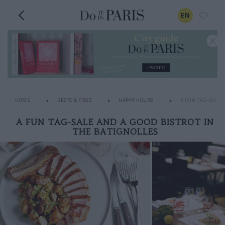
EN
HOME
RESTO & FOOD
HAPPY HOURS
A FUN TAG-SALE A
A FUN TAG-SALE AND A GOOD BISTROT IN
THE BATIGNOLLES