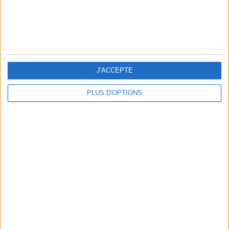
J'ACCEPTE
PLUS D'OPTIONS
THE HOTTEST NEW STREET FOOD SPOTS IN PARIS