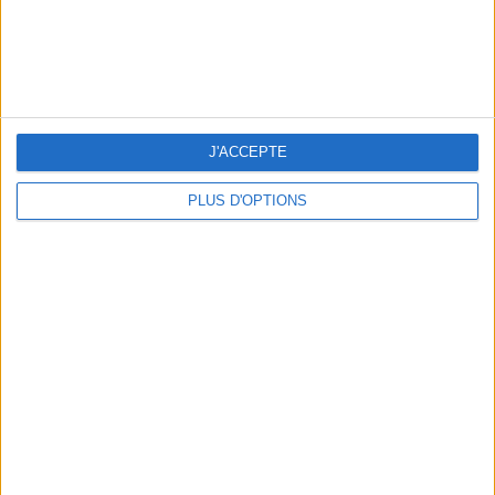
LES MEILLEURES TABLES SUDISTES DE PARIS
J'ACCEPTE
PLUS D'OPTIONS
5 ESCAPADES AVEC SPA À MOINS DE 2H DE PARIS