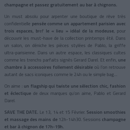
champagne et passez gratuitement au bar à chignons.
Un must absolu pour arpenter une boutique de rêve très
confidentielle
pensée comme un appartement parisien avec
trois espaces,
b
ref
le « lieu » idéal de la modeuse
, pour
découvrir les must-have de la collection printemps été. Dans
un salon, on déniche les pièces stylées de Pablo, la griffe
ultra-parisienne. Dans un autre espace, les classiques cultes
comme les trenchs parfaits signés Gerard Darel. Et enfin,
une
chambre à accessoires follement désirable
où l’on retrouve
autant de sacs iconiques comme le 24h ou le simple bag…
On aime :
un flagship qui twiste une sélection chic, fashion
et éclectique
de deux marques qu’on aime, Pablo et Gerard
Darel.
SAVE THE DATE.
Le 13, 14 et 15 Février.
Session smoothies
et massage des mains de
12h-14h30. Sessions
champagne
et bar à chignon de 17h-19h.