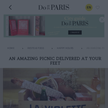
EN
HOME
RESTO & FOOD
HAPPY HOURS
AN AMAZING PICN
AN AMAZING PICNIC DELIVERED AT YOUR
FEET