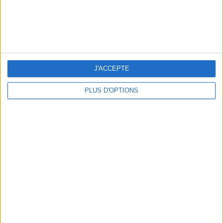
J'ACCEPTE
PLUS D'OPTIONS
BEACHWEAR ESSENTIALS FOR THE ULTIMATE SUMMER WARDROBE