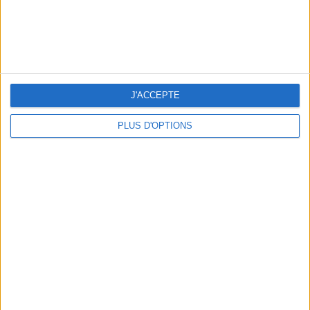
BEACHWEAR ESSENTIALS FOR THE ULTIMATE SUMMER WARDROBE
J'ACCEPTE
PLUS D'OPTIONS
A MUSEUM + A RESTAURANT: THE WINNING COMBO