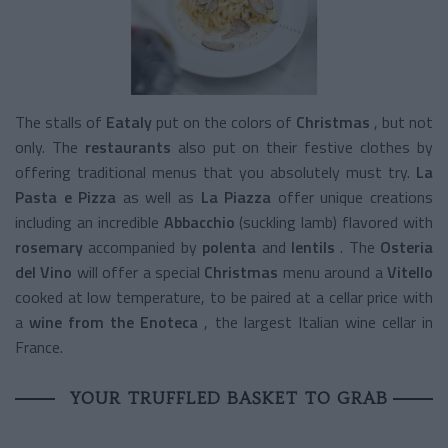
The stalls of
Eataly
put on the colors of
Christmas
, but not
only. The
restaurants
also put on their festive clothes by
offering traditional menus that you absolutely must try.
La
Pasta e Pizza
as well as
La Piazza
offer
unique creations
including an incredible
Abbacchio
(suckling lamb) flavored with
rosemary
accompanied by
polenta
and
lentils
. The
Osteria
del Vino
will offer a special
Christmas
menu
around a
Vitello
cooked at low temperature, to be paired at a cellar price with
a
wine from the Enoteca
, the largest Italian wine cellar in
France.
YOUR TRUFFLED BASKET TO GRAB