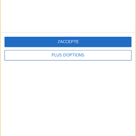
5 SPA GETAWAYS LESS THAN 2 HOURS FROM PARIS
J'ACCEPTE
PLUS D'OPTIONS
OUR FAVORITE SPOTS FOR A GETAWAY TO DEAUVILLE-TROUVILLE