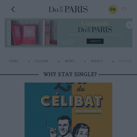
EN
HOME
CULTURE
BOOKS
NOVELS
WHY STAY S
WHY STAY SINGLE?