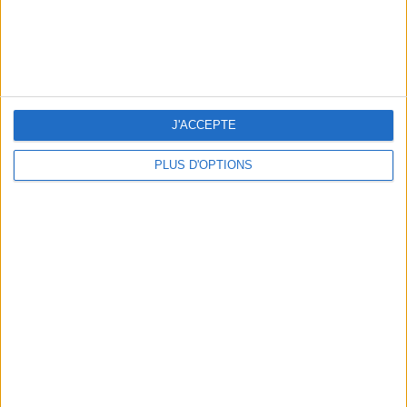
BEACHWEAR ESSENTIALS FOR THE ULTIMATE SUMMER WARDROBE
J'ACCEPTE
PLUS D'OPTIONS
A MUSEUM + A RESTAURANT: THE WINNING COMBO