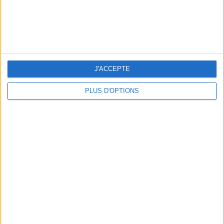
J'ACCEPTE
PLUS D'OPTIONS
FLIP-FLOPS, THE SUMMER IT-SHOE