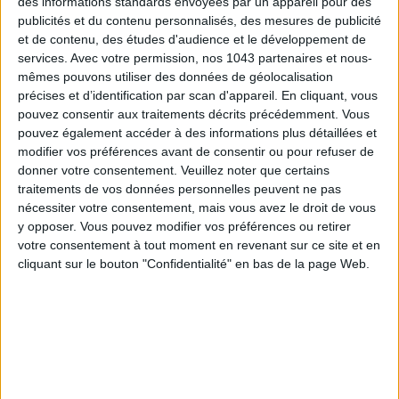
des informations standards envoyées par un appareil pour des
Picture credit : © Topshop
publicités et du contenu personnalisés, des mesures de publicité
et de contenu, des études d'audience et le développement de
Cut for small sizes, this cute
Topshop dress
is sure to be a
services.
Avec votre permission, nos 1043 partenaires et nous-
hit during
summer festivals
. To be accessorized with a
mêmes pouvons utiliser des données de géolocalisation
cascade of
lucky charm bracelets
,
velvet chokers
rescued
précises et d’identification par scan d'appareil. En cliquant, vous
from the 90s.
pouvez consentir aux traitements décrits précédemment. Vous
pouvez également accéder à des informations plus détaillées et
Summer dress,
Topshop
, 44€
modifier vos préférences avant de consentir ou pour refuser de
donner votre consentement.
Veuillez noter que certains
traitements de vos données personnelles peuvent ne pas
EN MODE TATTOO
nécessiter votre consentement, mais vous avez le droit de vous
y opposer. Vous pouvez modifier vos préférences ou retirer
votre consentement à tout moment en revenant sur ce site et en
cliquant sur le bouton "Confidentialité" en bas de la page Web.