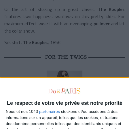
Or the art of shaking up a great classic.
The Kooples
features two happiness swallows on this pretty
shirt
. For
maximum effect wear it with an overlapping
pullover
and let
the collar show.
Silk shirt,
The Kooples
, 185€
FOR THE TWIGS
Le respect de votre vie privée est notre priorité
Nous et nos 1043
partenaires
stockons et/ou accédons à des
informations sur un appareil, telles que les cookies, et traitons
des données personnelles telles que des identifiants uniques et