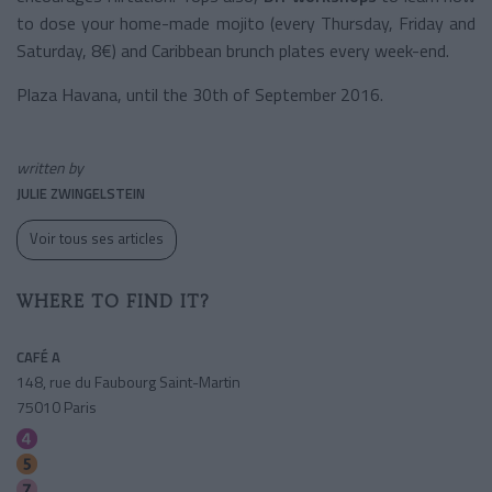
to dose your home-made mojito (every Thursday, Friday and
Saturday, 8€) and Caribbean brunch plates every week-end.
Plaza Havana, until the 30th of September 2016.
written by
JULIE ZWINGELSTEIN
Voir tous ses articles
WHERE TO FIND IT?
CAFÉ A
148, rue du Faubourg Saint-Martin
75010 Paris
Gare De L'est (verdun)
Gare De L'est (verdun)
Gare De L'est (verdun)