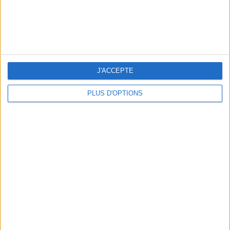
J'ACCEPTE
PLUS D'OPTIONS
BEACHWEAR ESSENTIALS FOR THE ULTIMATE SUMMER WARDROBE