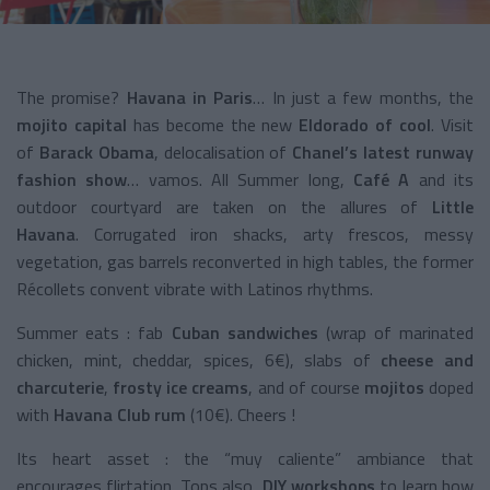
The promise?
Havana in Paris
… In just a few months, the
mojito capital
has become the new
Eldorado of cool
. Visit
of
Barack Obama
, delocalisation of
Chanel’s latest runway
fashion show
… vamos. All Summer long,
Café A
and its
outdoor courtyard are taken on the allures of
Little
Havana
. Corrugated iron shacks, arty frescos, messy
vegetation, gas barrels reconverted in high tables, the former
Récollets convent vibrate with Latinos rhythms.
Summer eats : fab
Cuban sandwiches
(wrap of marinated
chicken, mint, cheddar, spices, 6€), slabs of
cheese and
charcuterie
,
frosty ice creams
, and of course
mojitos
doped
with
Havana Club rum
(10€). Cheers !
Its heart asset : the “muy caliente” ambiance that
encourages flirtation. Tops also,
DIY workshops
to learn how