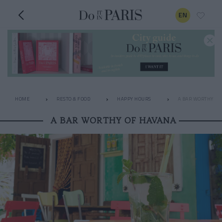
EN
HOME
RESTO & FOOD
HAPPY HOURS
A BAR WORTHY OF
A BAR WORTHY OF HAVANA