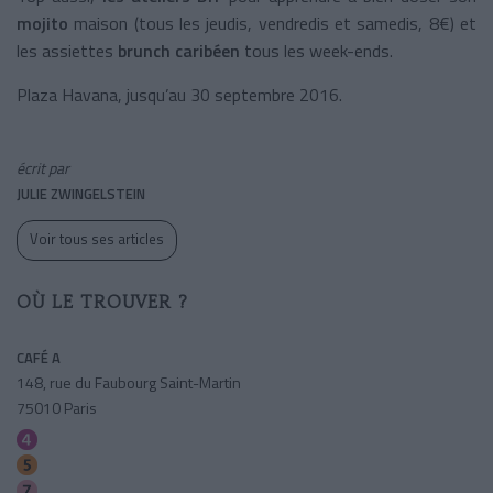
mojito
maison (tous les jeudis, vendredis et samedis, 8€) et
les assiettes
brunch caribéen
tous les week-ends.
Plaza Havana, jusqu’au 30 septembre 2016.
écrit par
JULIE ZWINGELSTEIN
Voir tous ses articles
OÙ LE TROUVER ?
CAFÉ A
148, rue du Faubourg Saint-Martin
75010 Paris
Gare De L'est (verdun)
Gare De L'est (verdun)
Gare De L'est (verdun)