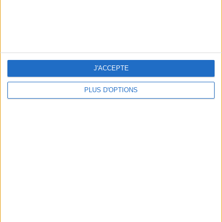
J'ACCEPTE
PLUS D'OPTIONS
LES NOUVEAUX Q.G. STREET FOOD QUI FONT SALIVER PARIS