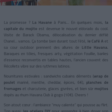
La promesse ?
La Havane
à Paris… En quelques mois,
la
capitale du mojito
est devenue le nouvel eldorado du cool.
Visite de Barack Obama, délocalisation du dernier défilé
Chanel… vamos. Ça tombe bien durant tout l’été,
le Café A
et
sa cour outdoor prennent des allures de
Little Havana.
Baraques en tôles, fresques arty, végétation fouillie, bariles
d’essence reconvertis en tables hautes, l’ancien couvent des
Récollets vibre sur des rythmes latinos.
Nourritures estivales : sandwichs cubains déments (
wrap de
poulet
mariné, menthe, cheddar, épices, 6€),
planches de
fromages
et charcuterie, glaces givrées, et bien sûr
mojitos
dopés au rhum Havana Club à gogo (10€). Cheers !
Son atout cœur : l’ambiance “muy caliente” qui pousse au flirt.
Top aussi,
les ateliers DIY
pour apprendre à bien doser son