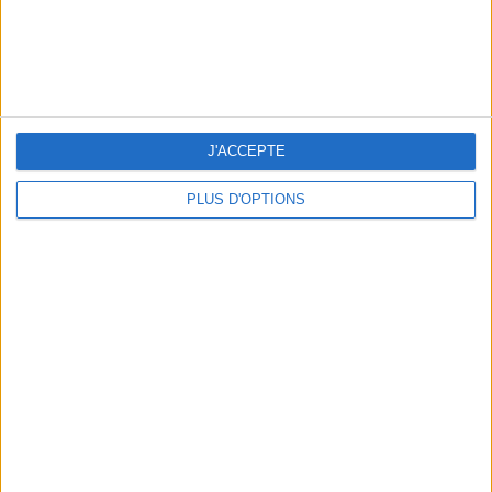
THE HOTTEST NEW STREET FOOD SPOTS IN PARIS
J'ACCEPTE
PLUS D'OPTIONS
BEACHWEAR ESSENTIALS FOR THE ULTIMATE SUMMER WARDROBE