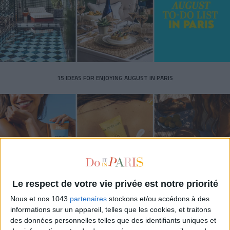
15 IDEAS FOR ENJOYING AUGUST IN PARIS
Le respect de votre vie privée est notre priorité
Nous et nos 1043
partenaires
stockons et/ou accédons à des
informations sur un appareil, telles que les cookies, et traitons
SPF 50 SUNSCREENS YOU'LL ACTUALLY WANT TO SLATHER ON
des données personnelles telles que des identifiants uniques et