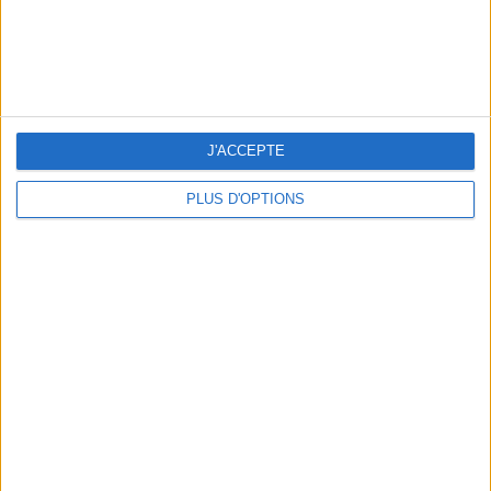
3 EXPÉRIENCES OUTDOOR À DEUX PAS DE PARIS
J'ACCEPTE
PLUS D'OPTIONS
LES CADEAUX DÉLICIEUSEMENT SNOBS À RAPPORTER DE PARIS