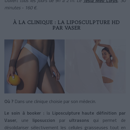
Ouvert tous les jours de 9h à 21h. Le
Tesla Med Corps
, 30
minutes - 160 €.
À LA CLINIQUE : LA LIPOSCULPTURE HD
PAR VASER
Où ?
Dans une clinique choisie par son médecin.
Le soin à booker :
la
Liposculpture haute définition par
Vaser
, une
liposuccion
par
ultrasons
qui permet de
désolidariser sélectivement les cellules graisseuses tout en