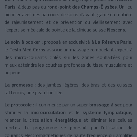
Paris
, à deux pas du
rond-point des
Champs-Élysées
. Un lieu
pionnier avec des parcours de soins d’avant-garde en matière
de rajeunissement et de prévention du vieillissement avec
l’expertise médicale de pointe de la clinique suisse
Nescens
.
Le soin à booker :
proposé en exclusivité à
La Réserve Paris
,
le
Tesla Med Corps
associe un massage remodelant expert à
des micro-courants ciblés sur les zones souhaitées pour
mieux atteindre les couches profondes du tissu musculaire et
adipeux.
La promesse :
des jambes légères, des bras et des cuisses
raffermis, une peau tonifiée.
Le protocole :
il commence par un super
brossage à sec
pour
stimuler la
microcirculation
et le
système lymphatique
,
relancer la
circulation énergétique
et éliminer les cellules
mortes. Le programme se poursuit par l’utilisation de
courants électromagnétiques de haute fréquence qui amplifie