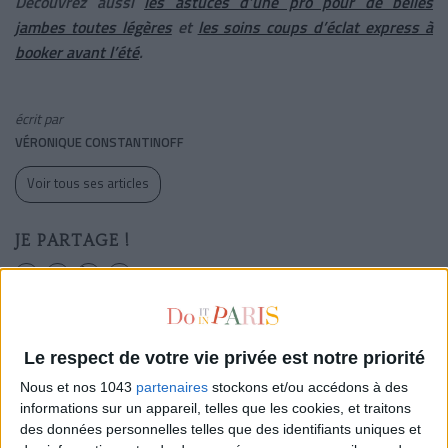
Découvrez aussi
les astuces d’une pro pour de belles
jambes toutes légères
et
les soins coups d’éclat express à
booker avant l’été
.
écrit par
VÉRONIQUE CONSTANTINOFF
Voir tous ses articles
JE PARTAGE !
Le respect de votre vie privée est notre priorité
Nous et nos 1043
partenaires
stockons et/ou accédons à des
informations sur un appareil, telles que les cookies, et traitons
des données personnelles telles que des identifiants uniques et