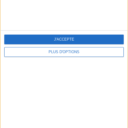
LES (VRAIES) BONNES ADRESSE À CONNAÎTRE AUTOUR DE LA TOUR EIFFEL
J'ACCEPTE
PLUS D'OPTIONS
LES PLUS BEAUX HÔTELS DE MONTAGNE POUR L’ÉTÉ