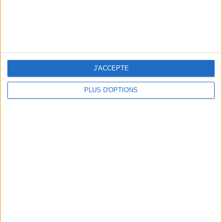
NOS ADRESSES CHOUCHOUTES POUR UNE VIRÉE À DEAUVILLE-TROUVILLE
J'ACCEPTE
PLUS D'OPTIONS
LES NOUVEAUX Q.G. STREET FOOD QUI FONT SALIVER PARIS