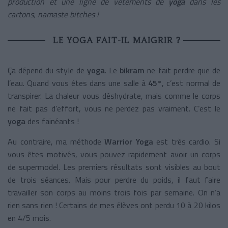
production et une ligne de vêtements de
yoga
dans les
cartons, namaste bitches !
LE YOGA FAIT-IL MAIGRIR ?
Ça dépend du style de
yoga
. Le
bikram
ne fait perdre que de
l’eau. Quand vous êtes dans une salle à
45°
, c’est normal de
transpirer. La chaleur vous déshydrate, mais comme le corps
ne fait pas d’effort, vous ne perdez pas vraiment. C’est le
yoga
des fainéants !
Au contraire, ma méthode
Warrior Yoga
est très cardio. Si
vous êtes motivés, vous pouvez rapidement avoir un corps
de supermodel. Les premiers résultats sont visibles au bout
de trois séances. Mais pour perdre du poids, il faut faire
travailler son corps au moins trois fois par semaine. On n’a
rien sans rien ! Certains de mes élèves ont perdu 10 à 20 kilos
en 4/5 mois.