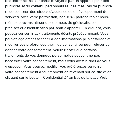
des informations standards envoyées par un appareil pour des
publicités et du contenu personnalisés, des mesures de publicité
et de contenu, des études d'audience et le développement de
services.
Avec votre permission, nos 1043 partenaires et nous-
mêmes pouvons utiliser des données de géolocalisation
précises et d’identification par scan d'appareil. En cliquant, vous
KARLIE, KLOSS, JARED LETO, ASHTON
pouvez consentir aux traitements décrits précédemment. Vous
KUTCHER, QUI EST LE MEILLEUR ÉLÈVE
pouvez également accéder à des informations plus détaillées et
YOGI?
modifier vos préférences avant de consentir ou pour refuser de
donner votre consentement.
Veuillez noter que certains
Ashton Kutcher
! Il est musclé, mange sain et prend soin de
traitements de vos données personnelles peuvent ne pas
son corps. Il a énormément de volonté, quand il veut quelque
nécessiter votre consentement, mais vous avez le droit de vous
y opposer. Vous pouvez modifier vos préférences ou retirer
chose, il y arrive. Il a vraie une force mentale, c’est ce qui
votre consentement à tout moment en revenant sur ce site et en
manque à beaucoup de gens.
cliquant sur le bouton "Confidentialité" en bas de la page Web.
Le
Warrior Yoga
a justement pour but de transmettre cette
énergie de guerrier, qui sert dans la vie de tous les jours. Le
yoga
, c’est un vrai style de vie.
écrit par