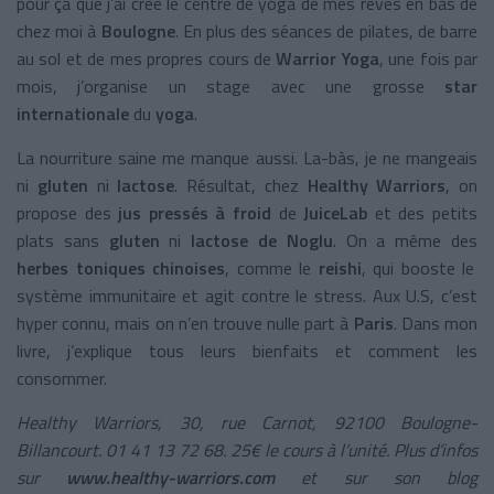
pour ça que j’ai créé le centre de yoga de mes rêves en bas de
chez moi à
Boulogne
. En plus des séances de pilates, de barre
au sol et de mes propres cours de
Warrior Yoga
, une fois par
mois, j’organise un stage avec une grosse
star
internationale
du
yoga
.
La nourriture saine me manque aussi. La-bàs, je ne mangeais
ni
gluten
ni
lactose
. Résultat, chez
Healthy Warriors
, on
propose des
jus pressés à froid
de
JuiceLab
et des petits
plats sans
gluten
ni
lactose de Noglu
. On a même des
herbes toniques chinoises
, comme le
reishi
, qui booste le
système immunitaire et agit contre le stress. Aux U.S, c’est
hyper connu, mais on n’en trouve nulle part à
Paris
. Dans mon
livre, j’explique tous leurs bienfaits et comment les
consommer.
Healthy Warriors, 30, rue Carnot, 92100 Boulogne-
Billancourt. 01 41 13 72 68. 25€ le cours à l’unité. Plus d’infos
sur
www.healthy-warriors.com
et sur son blog