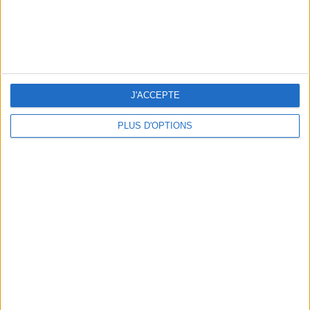
ÉLYSÉE - ÉTOILE : LES ADRESSES CHICS À RETENIR
J'ACCEPTE
PLUS D'OPTIONS
LES BIJOUX QUI SENTENT BON L’ÉTÉ