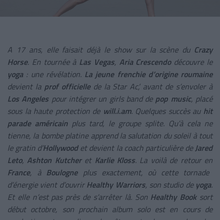
A 17 ans, elle faisait déjà le show sur la scène du
Crazy
Horse
. En tournée à
Las Vegas
,
Aria Crescendo
découvre le
yoga
: une révélation.
L
a jeune frenchie d’origine roumaine
devient la
prof officielle
de la Star Ac’, avant de s’envoler à
Los Angeles
pour intégrer un girls band de
pop music
, placé
sous la haute protection de
will.i.am
. Quelques succès au
hit
parade américain
plus tard, le groupe splite. Qu’à cela ne
tienne, la bombe platine apprend la salutation du soleil à tout
le gratin d’
Hollywood
et devient la coach particulière de
Jared
Leto
,
Ashton Kutcher
et
Karlie Kloss
. La voilà de retour en
France
, à
Boulogne
plus exactement, où cette tornade
d’énergie vient d’ouvrir
Healthy Warriors
, son studio de
yoga
.
Et elle n’est pas près de s’arrêter là. Son
Healthy Book
sort
début octobre, son prochain album solo est en cours de