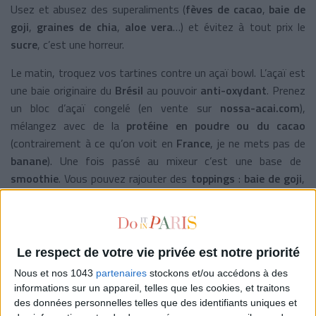
Usez et abusez des superaliments (
fèves de cacao
,
baie de
goji
,
graines de chia
,
aloe vera
…) et évitez à tout prix le
sucre
, c’est une horreur.
Le matin, troquez vos tartines contre un açaï bowl. L’açaï est
une baie originaire du
Brésil
au pouvoir
anti-oxydant
. Prenez
un bloc d’açaï congelé (en vente sur
nossa-acai.com
),
mélangez avec de la
protéine en poudre ou du cacao
(contrairement à ce qu’on voit en
France
, je ne mets pas de
banane
). Une fois passé au mixeur c’est une base de
smoothie
. Vous pouvez rajouter des
toppings
:
baie de goji
,
graines de cacao
. C’est un petit-déj hyper complet.
The Healthy Book, Editions Solar, sortie le 6 octobre 2016.
Le respect de votre vie privée est notre priorité
Nous et nos 1043
partenaires
stockons et/ou accédons à des
informations sur un appareil, telles que les cookies, et traitons
des données personnelles telles que des identifiants uniques et