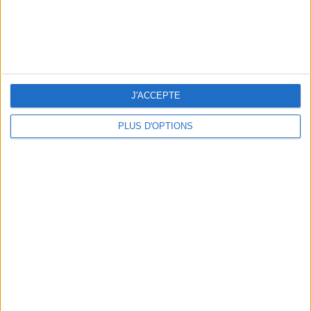
J'ACCEPTE
3 EXPÉRIENCES OUTDOOR À DEUX PAS DE PARIS
PLUS D'OPTIONS
LES CADEAUX DÉLICIEUSEMENT SNOBS À RAPPORTER DE PARIS