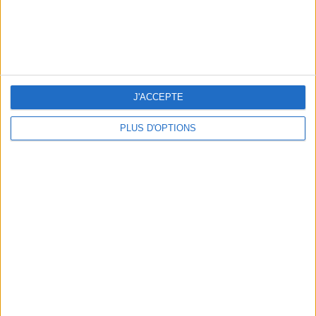
AUTRES SUGGESTIONS
J'ACCEPTE
PLUS D'OPTIONS
LES BIJOUX QUI SENTENT BON L’ÉTÉ
LA TONG, VERSION IT-SHOE
LA SEMAINE DE DO IT