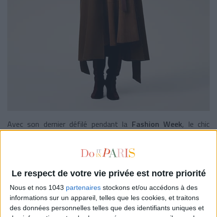
Avec son dernier défilé pendant la
Fashion Week
, le chic
parisien d’AMI nous a une nouvelle fois frappées en plein cœur.
En période de soldes, ce
manteau long ceinturé
en
laine
marron
s’impose comme un investissement évident. Pas
besoin de mode d’emploi : il suffit à signer votre look.
Le respect de votre vie privée est notre priorité
Nous et nos 1043
partenaires
stockons et/ou accédons à des
informations sur un appareil, telles que les cookies, et traitons
des données personnelles telles que des identifiants uniques et