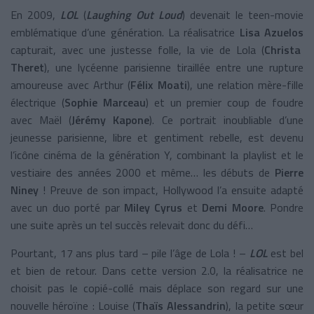
En 2009,
LOL
(
Laughing Out Loud
) devenait le teen-movie
emblématique d’une génération. La réalisatrice
Lisa Azuelos
capturait, avec une justesse folle, la vie de Lola (
Christa
Theret
), une lycéenne parisienne tiraillée entre une rupture
amoureuse avec Arthur (
Félix Moati
), une relation mère-fille
électrique (
Sophie Marceau
) et un premier coup de foudre
avec Maël (
Jérémy Kapone
). Ce portrait inoubliable d’une
jeunesse parisienne, libre et gentiment rebelle, est devenu
l’icône cinéma de la génération Y, combinant la playlist et le
vestiaire des années 2000 et même… les débuts de
Pierre
Niney
! Preuve de son impact, Hollywood l’a ensuite adapté
avec un duo porté par
Miley Cyrus
et
Demi Moore
. Pondre
une suite après un tel succès relevait donc du défi…
Pourtant, 17 ans plus tard – pile l’âge de Lola ! –
LOL
est bel
et bien de retour. Dans cette version 2.0, la réalisatrice ne
choisit pas le copié-collé mais déplace son regard sur une
nouvelle héroïne : Louise (
Thaïs Alessandrin
), la petite sœur