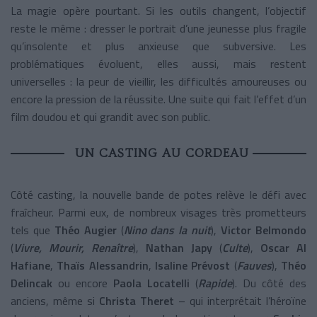
La magie opère pourtant. Si les outils changent, l’objectif
reste le même : dresser le portrait d’une jeunesse plus fragile
qu’insolente et plus anxieuse que subversive. Les
problématiques évoluent, elles aussi, mais restent
universelles : la peur de vieillir, les difficultés amoureuses ou
encore la pression de la réussite. Une suite qui fait l’effet d’un
film doudou et qui grandit avec son public.
UN CASTING AU CORDEAU
Côté casting, la nouvelle bande de potes relève le défi avec
fraîcheur. Parmi eux, de nombreux visages très prometteurs
tels que
Théo Augier
(
Nino dans la nuit
),
Victor Belmondo
(
Vivre, Mourir, Renaître
),
Nathan Japy
(
Culte
),
Oscar Al
Hafiane
,
Thaïs Alessandrin
,
Isaline Prévost
(
Fauves
),
Théo
Delincak
ou encore
Paola Locatelli
(
Rapide
). Du côté des
anciens, même si
Christa Theret
– qui interprétait l’héroïne