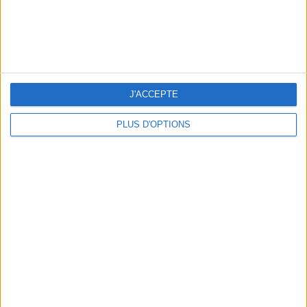
3 EXPÉRIENCES OUTDOOR À DEUX PAS DE PARIS
J'ACCEPTE
PLUS D'OPTIONS
LES CADEAUX DÉLICIEUSEMENT SNOBS À RAPPORTER DE PARIS