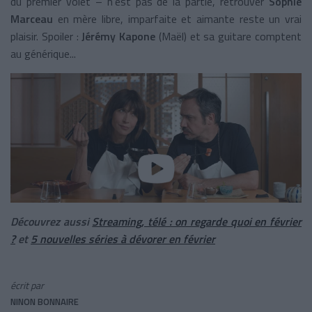
du premier volet – n’est pas de la partie, retrouver
Sophie
Marceau
en mère libre, imparfaite et aimante reste un vrai
plaisir. Spoiler :
Jérémy Kapone
(Maël) et sa guitare comptent
au générique...
Découvrez aussi
Streaming, télé : on regarde quoi en février
?
et
5 nouvelles séries à dévorer en février
écrit par
NINON BONNAIRE