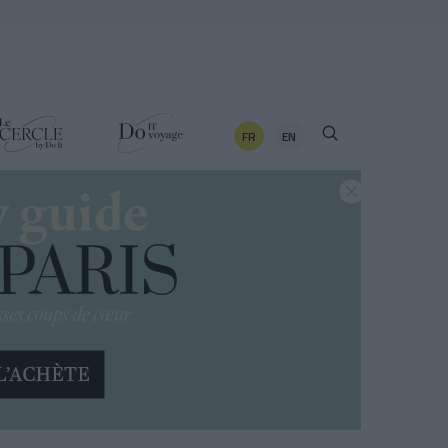
FR
EN