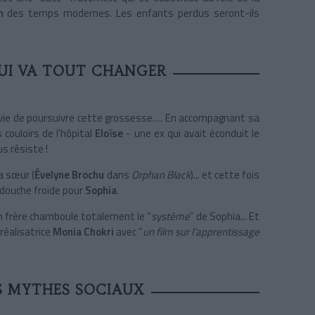
n
des temps modernes. Les enfants perdus seront-ils
UI VA TOUT CHANGER
vie de poursuivre cette grossesse…. En accompagnant sa
 couloirs de l'hôpital
Eloïse
- une ex qui avait éconduit le
s résiste !
sa sœur (
Évelyne Brochu
dans
Orphan Black
)... et cette fois
 douche froide pour
Sophia
.
n frère chamboule totalement le “
système
” de Sophia... Et
réalisatrice
Monia Chokri
avec “
un film sur l’apprentissage
S MYTHES SOCIAUX