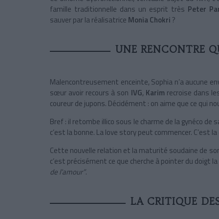
famille traditionnelle dans un esprit très
Peter Pa
sauver par la réalisatrice
Monia Chokri
?
UNE RENCONTRE Q
Malencontreusement enceinte, Sophia n’a aucune en
sœur avoir recours à son
IVG
,
Karim
recroise dans les
coureur de jupons. Décidément : on aime que ce qui nou
Bref : il retombe illico sous le charme de la gynéco de 
c’est la bonne. La love story peut commencer. C’est la
Cette nouvelle relation et la maturité soudaine de so
c’est précisément ce que cherche à pointer du doigt la 
de l’amour”
.
LA CRITIQUE DE