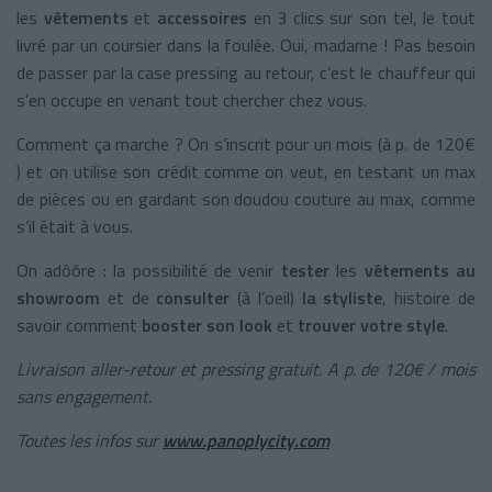
les
vêtements
et
accessoires
en 3 clics sur son tel, le tout
livré par un coursier dans la foulée. Oui, madame ! Pas besoin
de passer par la case pressing au retour, c’est le chauffeur qui
s’en occupe en venant tout chercher chez vous.
Comment ça marche ? On s’inscrit pour un mois (à p. de 120€
) et on utilise son crédit comme on veut, en testant un max
de pièces ou en gardant son doudou couture au max, comme
s’il était à vous.
On adôôre : la possibilité de venir
tester
les
vêtements au
showroom
et de
consulter
(à l’oeil)
la styliste
, histoire de
savoir comment
booster son look
et
trouver votre style
.
Livraison aller-retour et pressing gratuit. A p. de 120€ / mois
sans engagement.
Toutes les infos sur
www.panoplycity.com