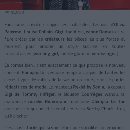
05.10.2016
Fantasme absolu : copier les habitudes fashion d’
Olivia
Palermo
,
Louise Follain
,
Gigi Hadid
ou
Jeanne Damas
et se
faire prêter par les
créateurs
les pièces les plus fortes du
moment pour arborer un style sublime en toutes
circonstances (
working girl
,
soirée glam
ou
vernissage
…).
Ça tombe bien : c’est exactement ce que propose le nouveau
concept
Panoply
. Un vestiaire rempli à craquer de toutes les
pièces hyper désirables de la saison en cours, spotté par les
rédactrices de mode
. Le manteau
Rykiel by Sonia
, la capsule
Gigi de Tommy Hilfiger
, le blouson
Courrèges
wahou, la
manchette
Aurelie Bidermann
, une robe
Olympia Le Tan
pour ne citer qu’eux. Et bientôt des sacs
See by Chloé
... Il n’y
qu’à piocher !
C’est aussi facile que si vous étiez une socialite : on emprunte