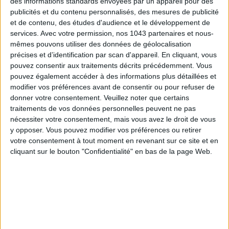
des informations standards envoyées par un appareil pour des
publicités et du contenu personnalisés, des mesures de publicité
et de contenu, des études d'audience et le développement de
services.
Avec votre permission, nos 1043 partenaires et nous-
mêmes pouvons utiliser des données de géolocalisation
LES SPF 50 QUI DONNENT ENVIE DE SE TARTINER
précises et d’identification par scan d'appareil. En cliquant, vous
pouvez consentir aux traitements décrits précédemment. Vous
pouvez également accéder à des informations plus détaillées et
modifier vos préférences avant de consentir ou pour refuser de
donner votre consentement.
Veuillez noter que certains
traitements de vos données personnelles peuvent ne pas
nécessiter votre consentement, mais vous avez le droit de vous
y opposer. Vous pouvez modifier vos préférences ou retirer
votre consentement à tout moment en revenant sur ce site et en
cliquant sur le bouton "Confidentialité" en bas de la page Web.
LES MEILLEURS HÔTELS POUR UN WEEK-END SPA ET GASTRONOMIE