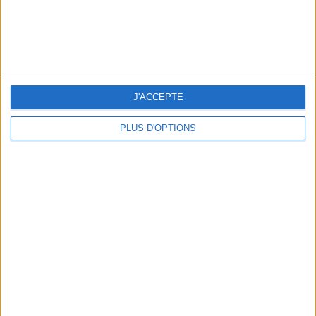
NOS ADRESSES CHOUCHOUTES POUR UNE VIRÉE À DEAUVILLE-TROUVILLE
J'ACCEPTE
PLUS D'OPTIONS
LES NOUVEAUX Q.G. STREET FOOD QUI FONT SALIVER PARIS