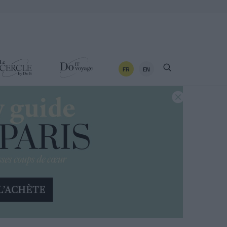
FR
EN