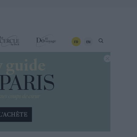
FR
EN