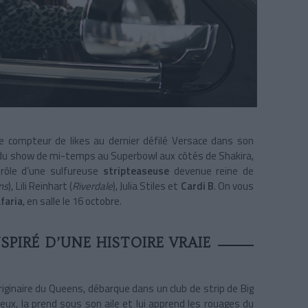
 le compteur de likes au dernier défilé Versace dans son
endu show de mi-temps au Superbowl aux côtés de Shakira,
 rôle d’une sulfureuse
stripteaseuse
devenue reine de
ns
), Lili Reinhart (
Riverdale
), Julia Stiles et
Cardi B
. On vous
faria
, en salle le 16 octobre.
SPIRÉ D’UNE HISTOIRE VRAIE
riginaire du Queens, débarque dans un club de strip de Big
eux, la prend sous son aile et lui apprend les rouages du