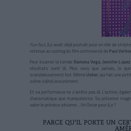
Fun fact
, JLo avait déjà postulé pour un rôle de strip
retenue au casting du film controversé de
Paul Verho
Pour incarner la torride
Ramona Vega
,
Jennifer Lope
résultats sont là. Plus sexy que jamais, la q
scandaleusement hot. Même
Usher
, qui fait une pet
scène cul(te) assurément.
Et sa performance ne s’arrête pas là. L’actrice, égale
charismatique que manipulatrice. Sa présence magné
valoir le précieux sésame… Un Oscar pour JLo ?
PARCE QU’IL PORTE UN CER
AMÉR