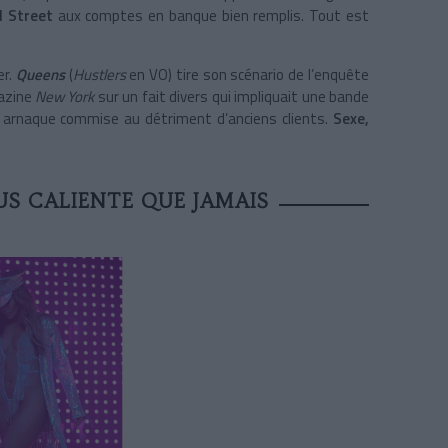
l Street
aux comptes en banque bien remplis. Tout est
er.
Queens
(
Hustlers
en VO) tire son scénario de l’enquête
gazine
New York
sur un fait divers qui impliquait une bande
arnaque commise au détriment d’anciens clients.
Sexe,
US CALIENTE QUE JAMAIS