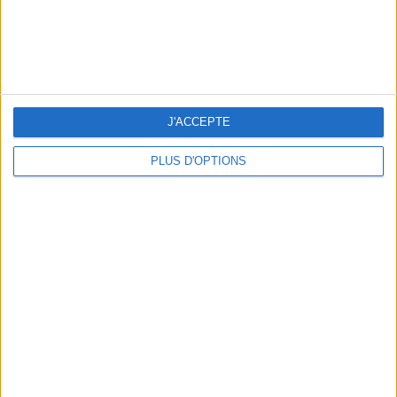
J'ACCEPTE
PLUS D'OPTIONS
5 ESCAPADES AVEC SPA À MOINS DE 2H DE PARIS