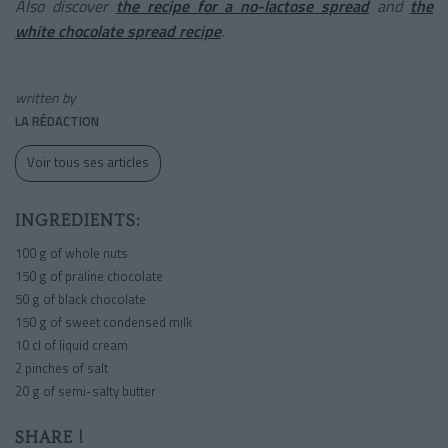
Also discover
the recipe for a no-lactose spread
and
the
white chocolate spread recipe
.
written by
LA RÉDACTION
Voir tous ses articles
INGREDIENTS:
100 g of whole nuts
150 g of praline chocolate
50 g of black chocolate
150 g of sweet condensed milk
10 cl of liquid cream
2 pinches of salt
20 g of semi-salty butter
SHARE !