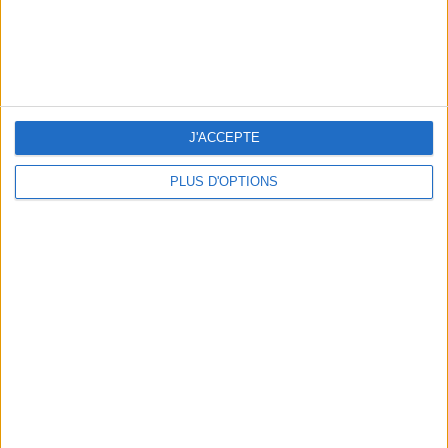
J'ACCEPTE
THE HOTTEST NEW STREET FOOD SPOTS IN PARIS
PLUS D'OPTIONS
BEACHWEAR ESSENTIALS FOR THE ULTIMATE SUMMER WARDROBE