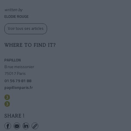
written by
ELODIE ROUGE
Voir tous ses articles
WHERE TO FIND IT?
PAPILLON
8 rue meissonier
75017 Paris
01 56 79 81 88
papillonparis.fr
Wagram
Malesherbes
SHARE !