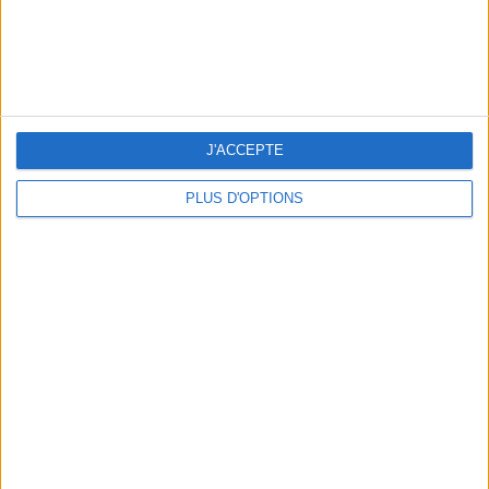
THE HOTTEST NEW STREET FOOD SPOTS IN PARIS
J'ACCEPTE
PLUS D'OPTIONS
BEACHWEAR ESSENTIALS FOR THE ULTIMATE SUMMER WARDROBE