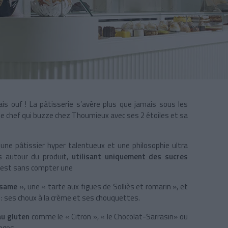
s ouf ! La pâtisserie s’avère plus que jamais sous les
le chef qui buzze chez Thoumieux avec ses 2 étoiles et sa
jeune pâtissier hyper talentueux et une philosophie ultra
s autour du produit,
utilisant uniquement des sucres
 C’est sans compter une
ésame »
, une « tarte aux figues de Solliès et romarin », et
 : ses choux à la crème et ses chouquettes.
au gluten
comme le « Citron », « le Chocolat-Sarrasin» ou
ngos.