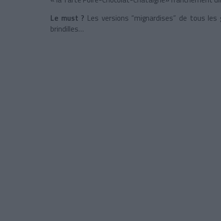
Le must ?
Les versions “mignardises” de tous les g
brindilles…