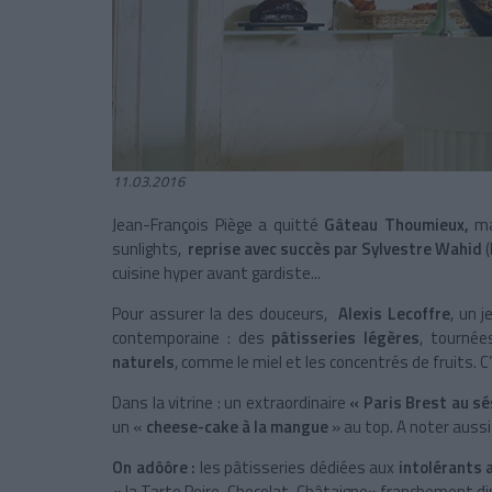
11.03.2016
Jean-François Piège a quitté
Gâteau Thoumieux,
mai
sunlights,
reprise avec succès par Sylvestre Wahid
(
cuisine hyper avant gardiste...
Pour assurer la des douceurs,
Alexis Lecoffre
, un 
contemporaine : des
pâtisseries légères
, tournée
naturels
, comme le miel et les concentrés de fruits.
Dans la vitrine : un extraordinaire
« Paris Brest au s
un «
cheese-cake à la mangue
» au top. A noter aussi
On adôôre :
les pâtisseries dédiées aux
intolérants 
« la Tarte Poire-Chocolat-Châtaigne» franchement di