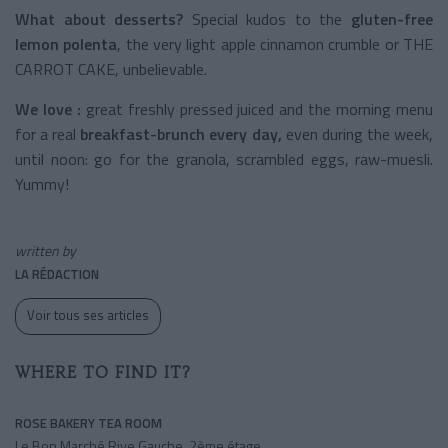
What about desserts?
Special kudos to the
gluten-free
lemon polenta
, the very light apple cinnamon crumble or THE
CARROT CAKE, unbelievable.
We love :
great freshly pressed juiced and the morning menu
for a real
breakfast-brunch every day,
even during the week,
until noon: go for the granola, scrambled eggs, raw-muesli.
Yummy!
written by
LA RÉDACTION
Voir tous ses articles
WHERE TO FIND IT?
ROSE BAKERY TEA ROOM
Le Bon Marché Rive Gauche, 2ème étage