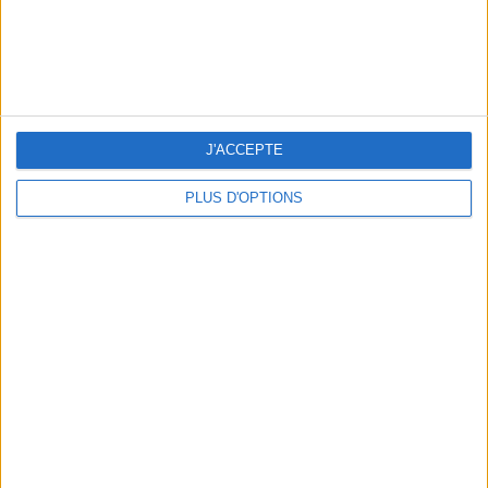
THE HOTTEST NEW STREET FOOD SPOTS IN PARIS
J'ACCEPTE
PLUS D'OPTIONS
BEACHWEAR ESSENTIALS FOR THE ULTIMATE SUMMER WARDROBE