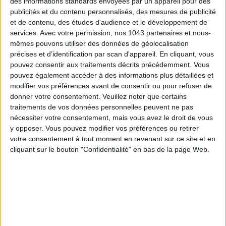
des informations standards envoyées par un appareil pour des
publicités et du contenu personnalisés, des mesures de publicité
SPF 50 SUNSCREENS YOU'LL ACTUALLY WANT TO SLATHER ON
et de contenu, des études d'audience et le développement de
services.
Avec votre permission, nos 1043 partenaires et nous-
mêmes pouvons utiliser des données de géolocalisation
précises et d’identification par scan d'appareil. En cliquant, vous
pouvez consentir aux traitements décrits précédemment. Vous
pouvez également accéder à des informations plus détaillées et
modifier vos préférences avant de consentir ou pour refuser de
donner votre consentement.
Veuillez noter que certains
traitements de vos données personnelles peuvent ne pas
nécessiter votre consentement, mais vous avez le droit de vous
y opposer. Vous pouvez modifier vos préférences ou retirer
votre consentement à tout moment en revenant sur ce site et en
THE BEST HOTELS FOR A SPA AND GASTRONOMY WEEKEND
cliquant sur le bouton "Confidentialité" en bas de la page Web.