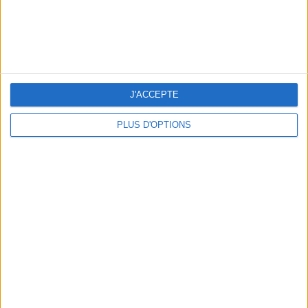
J'ACCEPTE
BEACHWEAR ESSENTIALS FOR THE ULTIMATE SUMMER WARDROBE
PLUS D'OPTIONS
A MUSEUM + A RESTAURANT: THE WINNING COMBO