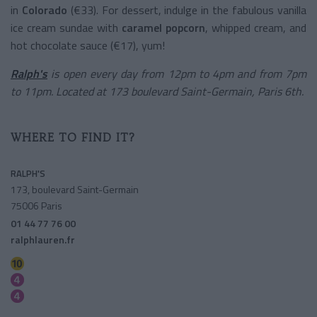
in
Colorado
(€33). For dessert, indulge in the fabulous vanilla
ice cream sundae with
caramel popcorn
, whipped cream, and
hot chocolate sauce (€17), yum!
Ralph's
is open every day from 12pm to 4pm and from 7pm
to 11pm. Located at 173 boulevard Saint-Germain, Paris 6th.
WHERE TO FIND IT?
RALPH'S
173, boulevard Saint-Germain
75006 Paris
01 44 77 76 00
ralphlauren.fr
Mabillon
Saint-germain Des Pres
Saint-sulpice