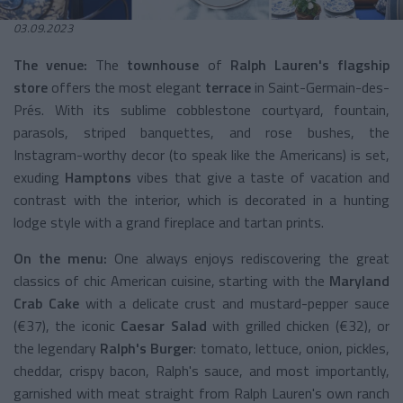
03.09.2023
The venue:
The
townhouse
of
Ralph Lauren's flagship
store
offers the most elegant
terrace
in Saint-Germain-des-
Prés. With its sublime cobblestone courtyard, fountain,
parasols, striped banquettes, and rose bushes, the
Instagram-worthy decor (to speak like the Americans) is set,
exuding
Hamptons
vibes that give a taste of vacation and
contrast with the interior, which is decorated in a hunting
lodge style with a grand fireplace and tartan prints.
On the menu:
One always enjoys rediscovering the great
classics of chic American cuisine, starting with the
Maryland
Crab Cake
with a delicate crust and mustard-pepper sauce
(€37), the iconic
Caesar Salad
with grilled chicken (€32), or
the legendary
Ralph's Burger
: tomato, lettuce, onion, pickles,
cheddar, crispy bacon, Ralph's sauce, and most importantly,
garnished with meat straight from Ralph Lauren's own ranch