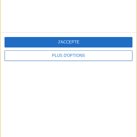
J'ACCEPTE
PLUS D'OPTIONS
BEACHWEAR ESSENTIALS FOR THE ULTIMATE SUMMER WARDROBE