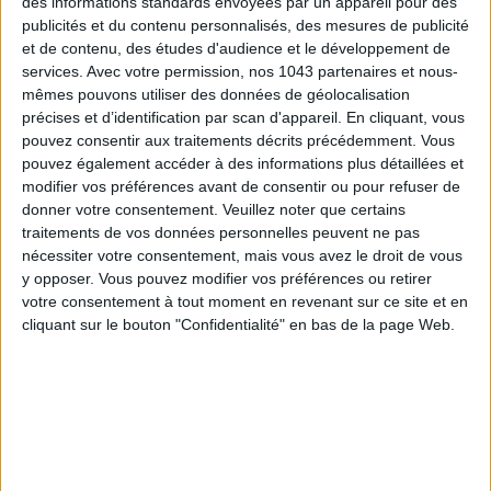
des informations standards envoyées par un appareil pour des
publicités et du contenu personnalisés, des mesures de publicité
ÉLYSÉE - ÉTOILE: CHIC ADDRESSES TO REMEMBER
et de contenu, des études d'audience et le développement de
services.
Avec votre permission, nos 1043 partenaires et nous-
mêmes pouvons utiliser des données de géolocalisation
précises et d’identification par scan d'appareil. En cliquant, vous
pouvez consentir aux traitements décrits précédemment. Vous
pouvez également accéder à des informations plus détaillées et
modifier vos préférences avant de consentir ou pour refuser de
donner votre consentement.
Veuillez noter que certains
traitements de vos données personnelles peuvent ne pas
nécessiter votre consentement, mais vous avez le droit de vous
y opposer. Vous pouvez modifier vos préférences ou retirer
votre consentement à tout moment en revenant sur ce site et en
cliquant sur le bouton "Confidentialité" en bas de la page Web.
SUMMER JEWELRY THAT CAPTURES THE SEASON