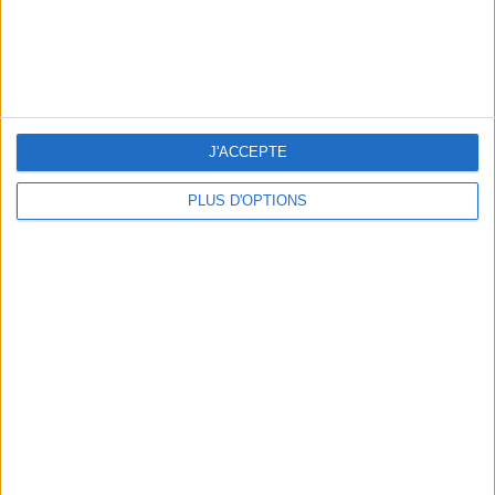
THE BEST COLD DRINKS TO GRAB IN PARIS
J'ACCEPTE
PLUS D'OPTIONS
THE PRETTIEST OUTDOOR POOLS IN PARIS