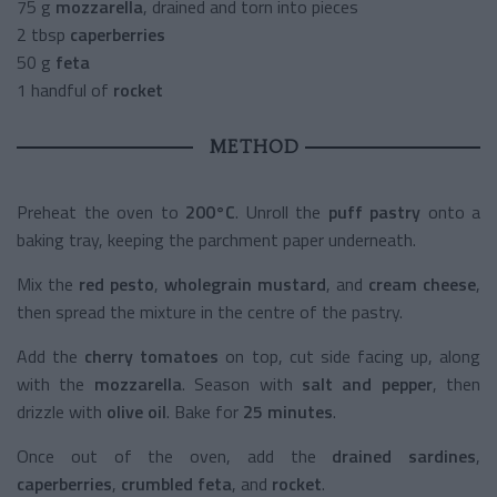
75 g
mozzarella
, drained and torn into pieces
2 tbsp
caperberries
50 g
feta
1 handful of
rocket
METHOD
Preheat the oven to
200°C
. Unroll the
puff pastry
onto a
baking tray, keeping the parchment paper underneath.
Mix the
red pesto
,
wholegrain mustard
, and
cream cheese
,
then spread the mixture in the centre of the pastry.
Add the
cherry tomatoes
on top, cut side facing up, along
with the
mozzarella
. Season with
salt and pepper
, then
drizzle with
olive oil
. Bake for
25 minutes
.
Once out of the oven, add the
drained sardines
,
caperberries
,
crumbled feta
, and
rocket
.