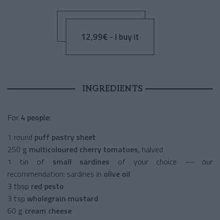
12,99€ - I buy it
INGREDIENTS
For
4 people
:
1 round
puff pastry sheet
250 g
multicoloured cherry tomatoes
, halved
1 tin of
small sardines
of your choice — our
recommendation: sardines in
olive oil
3 tbsp
red pesto
3 tsp
wholegrain mustard
60 g
cream cheese