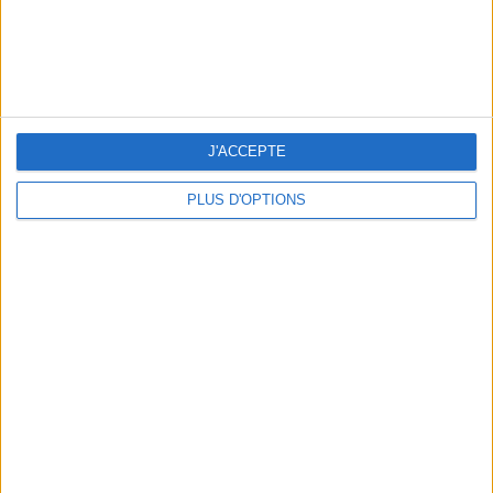
WHERE TO HAVE A DRINK BY THE SEINE?
J'ACCEPTE
PLUS D'OPTIONS
THE BEST SOUTHERN RESTAURANTS IN PARIS