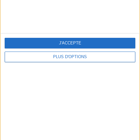
OUR FAVORITE SPOTS FOR A GETAWAY TO DEAUVILLE-TROUVILLE
J'ACCEPTE
PLUS D'OPTIONS
THE HOTTEST NEW STREET FOOD SPOTS IN PARIS