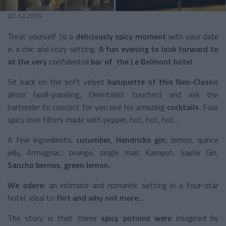
02.12.2015
Treat yourself to a
deliciously spicy moment
with your date
in a chic and cozy setting.
A fun evening to look forward to
at the very
confidential
bar of the Le Belmont hotel.
Sit back on the soft velvet
banquette of this Neo-Classic
décor (wall-paneling, Orientalist touches) and ask the
bartender to concoct for you one his amazing
cocktails.
Four
spicy love filters made with pepper, hot, hot, hot…
A few ingredients:
cucumber, Hendricks
gin
; lemon, quince
jelly, Armagnac; orange, single malt Kamput; Saphir Gin,
Sancho berries, green lemon.
We adore:
an intimate and romantic setting in a four-star
hotel, ideal to
flirt and why not more…
The story is that these
spicy
potions were
imagined by