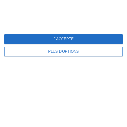
THE HOTTEST NEW STREET FOOD SPOTS IN PARIS
J'ACCEPTE
PLUS D'OPTIONS
BEACHWEAR ESSENTIALS FOR THE ULTIMATE SUMMER WARDROBE