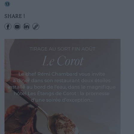
Champs-elysees-clemenceau
SHARE !