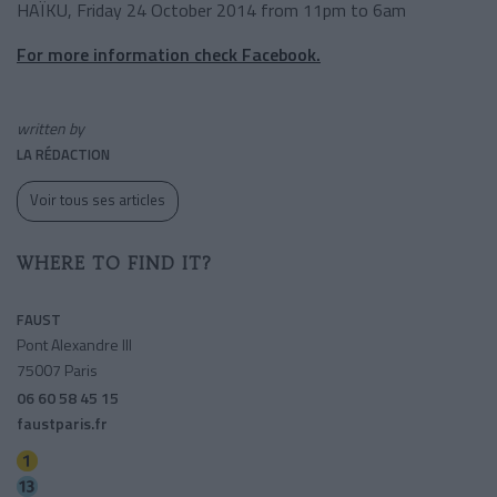
HAÏKU, Friday 24 October 2014 from 11pm to 6am
For more information check Facebook.
written by
LA RÉDACTION
Voir tous ses articles
WHERE TO FIND IT?
FAUST
Pont Alexandre III
75007 Paris
06 60 58 45 15
faustparis.fr
Champs-elysees-clemenceau
Invalides