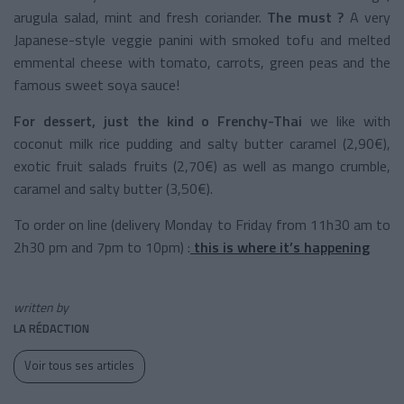
arugula salad, mint and fresh coriander.
The must ?
A very
Japanese-style veggie panini with smoked tofu and melted
emmental cheese with tomato, carrots, green peas and the
famous sweet soya sauce!
For dessert, just the kind o Frenchy-Thai
we like with
coconut milk rice pudding and salty butter caramel (2,90€),
exotic fruit salads fruits (2,70€) as well as mango crumble,
caramel and salty butter (3,50€).
To order on line (delivery Monday to Friday from 11h30 am to
2h30 pm and 7pm to 10pm) :
this is where it’s happening
written by
LA RÉDACTION
Voir tous ses articles