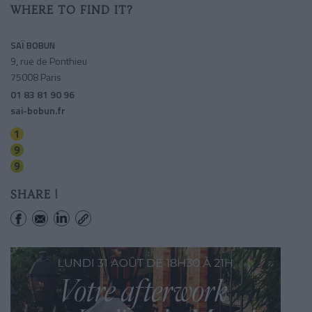
WHERE TO FIND IT?
SAÏ BOBUN
9, rue de Ponthieu
75008 Paris
01 83 81 90 96
sai-bobun.fr
Franklin-roosevelt
Saint-philippe Du Roule
Franklin-roosevelt
SHARE !