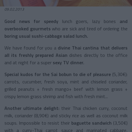
09.02.2013
Good news for speedy
lunch goers, lazy bones
and
overbooked gourmets
who are sick and tired of ordering the
boring usual sushi-cabbage salad lunch.
We have found for you a
divine Thai cantina that delivers
all its freshly prepared Asian
dishes directly to the office
and at night for a super
sexy TV dinner.
Special kudos for the Sai bobun to die of pleasure
(5,30€):
carrots, cucumber, fresh soya, mint and chiseled coriander,
grilled peanuts + fresh mango+ beef with lemon grass +
crispy lemon grass shrimp and fish with fresh mint...
Another ultimate delight:
their Thai chicken curry, coconut
milk, coriander (8,90€) and sticky rice as well as coconut milk
soups. Impossible to resist their
baguette sandwich
(3,50€)
with a curry-Thai carrot sauce and marinated cabbage,