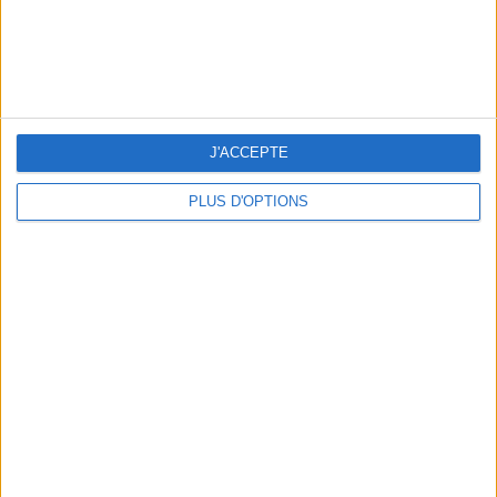
J'ACCEPTE
PLUS D'OPTIONS
THE HOTTEST NEW STREET FOOD SPOTS IN PARIS