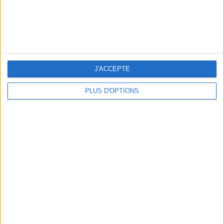
5 ESCAPADES AVEC SPA À MOINS DE 2H DE PARIS
J'ACCEPTE
PLUS D'OPTIONS
NOS ADRESSES CHOUCHOUTES POUR UNE VIRÉE À DEAUVILLE-TROUVILLE