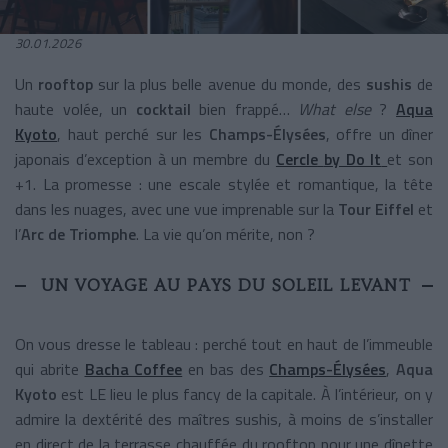
30.01.2026
Un
rooftop
sur la plus belle avenue du monde, des
sushis
de
haute volée, un
cocktail
bien frappé…
What else
?
Aqua
Kyoto
, haut perché sur les
Champs-Élysées
, offre un dîner
japonais d’exception à un membre du
Cercle
by Do It
et son
+1. La promesse : une escale stylée et romantique, la tête
dans les nuages, avec une vue imprenable sur la
Tour Eiffel
et
l’
Arc de Triomphe
. La vie qu’on mérite, non ?
UN VOYAGE AU PAYS DU SOLEIL LEVANT
On vous dresse le tableau : perché tout en haut de l’immeuble
qui abrite
Bacha Coffee
en bas des
Champs-Élysées
,
Aqua
Kyoto
est LE lieu le plus fancy de la capitale. À l’intérieur, on y
admire la dextérité des maîtres sushis, à moins de s’installer
en direct de la terrasse chauffée du rooftop pour une dînette