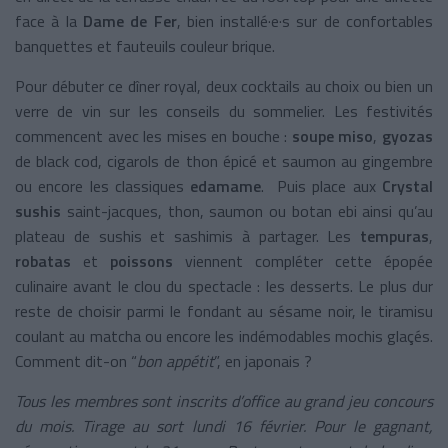
face à la
Dame de Fer
, bien installé·e·s sur de confortables
banquettes et fauteuils couleur brique.
Pour débuter ce dîner royal, deux cocktails au choix ou bien un
verre de vin sur les conseils du sommelier. Les festivités
commencent avec les mises en bouche :
soupe miso
,
gyozas
de black cod, cigarols de thon épicé et saumon au gingembre
ou encore les classiques
edamame
. Puis place aux
Crystal
sushis
saint-jacques, thon, saumon ou botan ebi ainsi qu’au
plateau de sushis et sashimis à partager. Les
tempuras
,
robatas
et
poissons
viennent compléter cette épopée
culinaire avant le clou du spectacle : les desserts. Le plus dur
reste de choisir parmi le fondant au sésame noir, le tiramisu
coulant au matcha ou encore les indémodables mochis glaçés.
Comment dit-on “
bon appétit
”, en japonais ?
Tous les membres sont inscrits d’office au grand jeu concours
du mois. Tirage au sort lundi 16 février. Pour le gagnant,